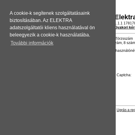
A cookie-k segítenek szolgáltatásaink
Elektr
biztosításában. Az ELEKTRA
1.1.1 17817
adatszolgáltatói kliens használatával ön
Gyakori ké
beleegyezik a cookie-k használatába.
Törzsszám
További információk
(KSH szám, 8 szám
Felhasználóné
Captcha:
Hibabejelentéshez (ügyintézést gyorsító információk)
|
Ugrás a reg